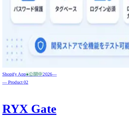
Shopify App
●
公開中
2026—
— Product
02
RYX Gate