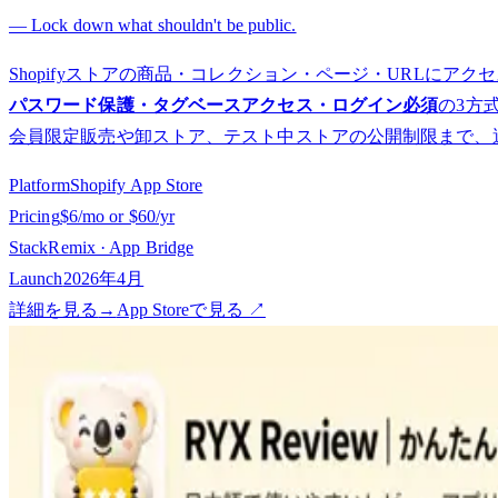
— Lock down what shouldn't be public.
Shopifyストアの商品・コレクション・ページ・URLに
パスワード保護・タグベースアクセス・ログイン必須
の3方
会員限定販売や卸ストア、テスト中ストアの公開制限まで、
Platform
Shopify App Store
Pricing
$6/mo or $60/yr
Stack
Remix · App Bridge
Launch
2026年4月
詳細を見る
→
App Storeで見る ↗