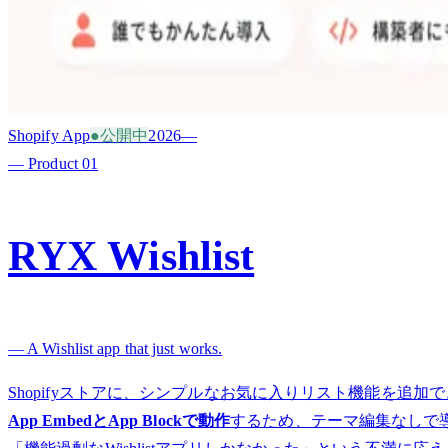
Shopify App
●
公開中
2026—
— Product
01
RYX Wishlist
— A Wishlist app that just works.
Shopifyストアに、シンプルなお気に入りリスト機能を追加
App EmbedとApp Blockで動作
するため、テーマ編集なしで