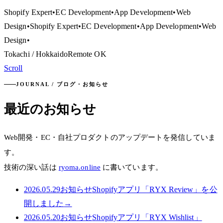
Shopify Expert
•
EC Development
•
App Development
•
Web
Design
•
Shopify Expert
•
EC Development
•
App Development
•
Web
Design
•
Tokachi / Hokkaido
Remote OK
Scroll
JOURNAL / ブログ・お知らせ
最近のお知らせ
Web開発・EC・自社プロダクトのアップデートを発信していま
す。
技術の深い話は
ryoma.online
に書いています。
2026.05.29
お知らせ
Shopifyアプリ「RYX Review」を公
開しました
→
2026.05.20
お知らせ
Shopifyアプリ「RYX Wishlist」