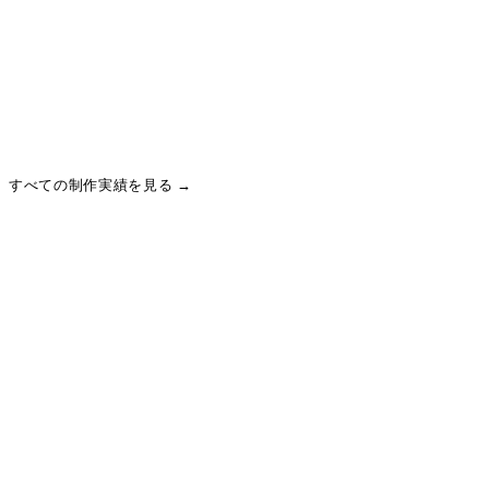
ハワイ発のプレミアムクッキーブランドとしての世界観を
大切にしながら、定番/季節商品の購入導線（商品一覧→カ
ート→決済）をスムーズに設計。
ギフト需要を想定した商品発見・回遊と、配送遅延などの
運用情報（お知らせ）をユーザーへ確実に届ける構成で、
購買体験と運用性のバランスを取っています。
すべての制作実績を見る →