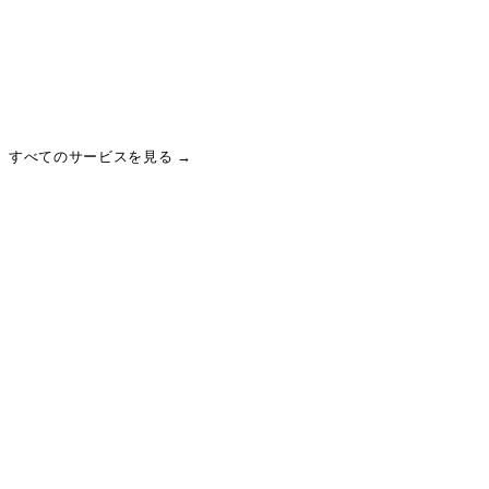
中小企業・店舗向けに、現場で本当に効くAI導入を支援。
業務自動化・コンテンツ生成・Shopify×AI連携まで。
すべてのサービスを見る →
Shopify
2025