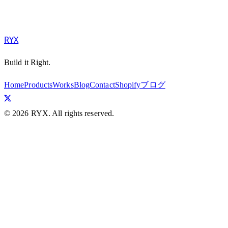
RYX
Build it Right.
Home
Products
Works
Blog
Contact
Shopifyブログ
©
2026
RYX. All rights reserved.