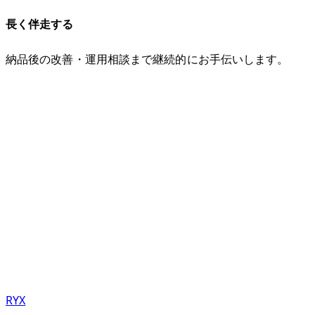
長く伴走する
納品後の改善・運用相談まで継続的にお手伝いします。
Contact
どのサービスがあうか
要件が固まっていない段階のご相談も歓迎しています。
お話を伺いながら、最適なサービスをご提案します。
お見積もりは無料、通常24時間以内にご返信いたします。
無料で相談する
RYX