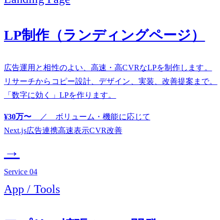
LP制作（ランディングページ）
広告運用と相性のよい、高速・高CVRなLPを制作します。
リサーチからコピー設計、デザイン、実装、改善提案まで。
「数字に効く」LPを作ります。
¥30万〜
／
ボリューム・機能に応じて
Next.js
広告連携
高速表示
CVR改善
→
Service
04
App / Tools