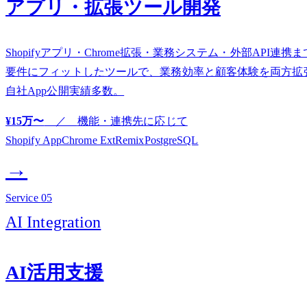
アプリ・拡張ツール開発
Shopifyアプリ・Chrome拡張・業務システム・外部API連携
要件にフィットしたツールで、業務効率と顧客体験を両方拡
自社App公開実績多数。
¥15万〜
／
機能・連携先に応じて
Shopify App
Chrome Ext
Remix
PostgreSQL
→
Service
05
AI Integration
AI活用支援