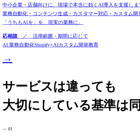
中小企業・店舗向けに、現場で本当に効くAI導入を支援しま
業務自動化・コンテンツ生成・カスタマー対応・カスタム開
「うちもAIを」を、現実の業務に。
応相談
／
活用範囲・期間に応じて
AI 業務自動化
Shopify×AI
カスタム開発
教育
→
サービスは違っても
大切にしている基準は
—
01