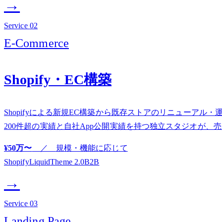
→
Service
02
E-Commerce
Shopify・EC構築
Shopifyによる新規EC構築から既存ストアのリニューアル・
200件超の実績と自社App公開実績を持つ独立スタジオが、
¥50万〜
／
規模・機能に応じて
Shopify
Liquid
Theme 2.0
B2B
→
Service
03
Landing Page