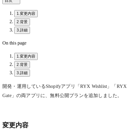
目次
1.
変更内容
2.
背景
3.
詳細
On this page
1.
変更内容
2.
背景
3.
詳細
開発・運用しているShopifyアプリ「RYX Wishlist」「RYX
Gate」の両アプリに、無料公開プランを追加しました。
変更内容