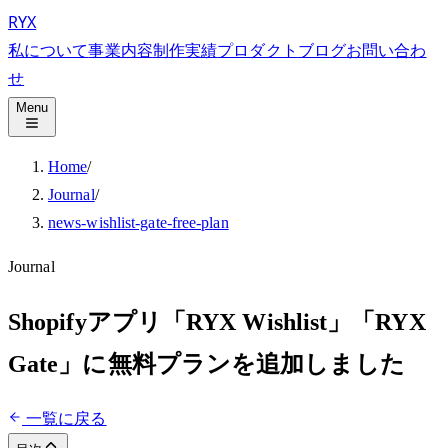
RYX
私について
事業内容
制作実績
プロダクト
ブログ
お問い合わ
せ
Menu
Home
/
Journal
/
news-wishlist-gate-free-plan
Journal
Shopifyアプリ「RYX Wishlist」「RYX
Gate」に無料プランを追加しました
一覧に戻る