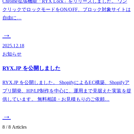
Chrome拡張機能「RYX Lock」をリリースしました。 ワン
クリックでロックモードをON/OFF、ブロック対象サイトは
自由に…
→
2025.12.18
お知らせ
RYX.JP を公開しました
RYX.JP を公開しました。 ShopifyによるEC構築、Shopifyア
プリ開発、HP/LP制作を中心に、運用まで見据えた実装を提
供しています。 無料相談・お見積もりのご依頼…
→
8
/
8
Articles