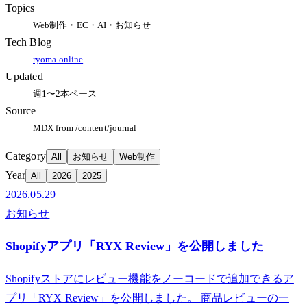
Topics
Web制作・EC・AI・お知らせ
Tech Blog
ryoma.online
Updated
週1〜2本ペース
Source
MDX from /content/journal
Category
All
お知らせ
Web制作
Year
All
2026
2025
2026.05.29
お知らせ
Shopifyアプリ「RYX Review」を公開しました
Shopifyストアにレビュー機能をノーコードで追加できるア
プリ「RYX Review」を公開しました。 商品レビューの一