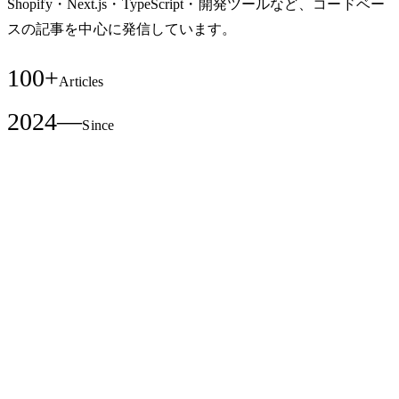
Shopify・Next.js・TypeScript・開発ツールなど、コードベー
スの記事を中心に発信しています。
100+
Articles
2024—
Since
Contact
記事の内容について、
ご相談もお気軽に
記事で取り上げたテーマや事例について、
「うちの場合はどうしたら？」のご相談も歓迎していま
す。
通常24時間以内にご返信いたします。